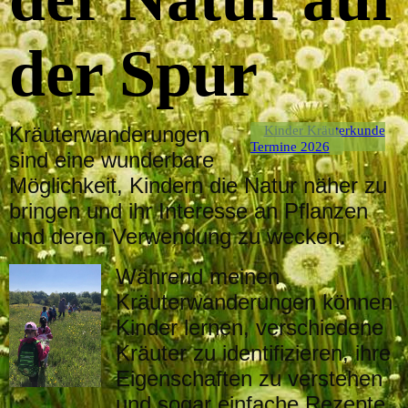
der Spur
Kräuterwanderungen
Kinder Kräuterkunde
Termine 2026
sind eine wunderbare
Möglichkeit, Kindern die Natur näher zu
bringen und ihr Interesse an Pflanzen
und deren Verwendung zu wecken.
Während meinen
Kräuterwanderungen können
Kinder lernen, verschiedene
Kräuter zu identifizieren, ihre
Eigenschaften zu verstehen
und sogar einfache Rezepte