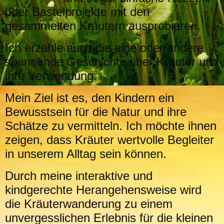
oder Bastelprojekte mit den
gesammelten Kräutern ausprobieren.
Ich erzähle auch die eine oder andere
spannende Geschichte über Kräuter und
ihre Verwendung.
Mein Ziel ist es, den Kindern ein
Bewusstsein für die Natur und ihre
Schätze zu vermitteln. Ich möchte ihnen
zeigen, dass Kräuter wertvolle Begleiter
in unserem Alltag sein können.
Durch meine interaktive und
kindgerechte Herangehensweise wird
die Kräuterwanderung zu einem
unvergesslichen Erlebnis für die kleinen